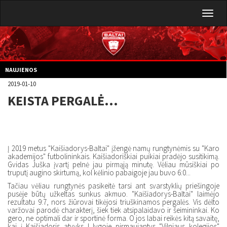
Toggl
naviga
NAUJIENOS
2019-01-10
KEISTA PERGALĖ...
Į 2019 metus "Kaišiadorys-Baltai" įžengė namų rungtynėmis su "Karo
akademijos" futbolininkais. Kaišiadoriškiai puikiai pradėjo susitikimą.
Gvidas Juška įvartį pelnė jau pirmąją minutę. Vėliau mūsiškiai po
truputį augino skirtumą, kol kėlinio pabaigoje jau buvo 6:0...
Tačiau vėliau rungtynės pasikeitė tarsi ant svarstyklių priešingoje
pusėje būtų užkeltas sunkus akmuo. "Kaišiadorys-Baltai" laimėjo
rezultatu 9:7, nors žiūrovai tikėjosi triuškinamos pergalės. Vis dėlto
varžovai parodė charakterį, šiek tiek atsipalaidavo ir šeimininkai. Ko
gero, ne optimali dar ir sportinė forma. O jos labai reikės kitą savaitę,
kai į Kaišiadoris atvyks I lygoje pirmaujantys "Vilniaus kolegijos"