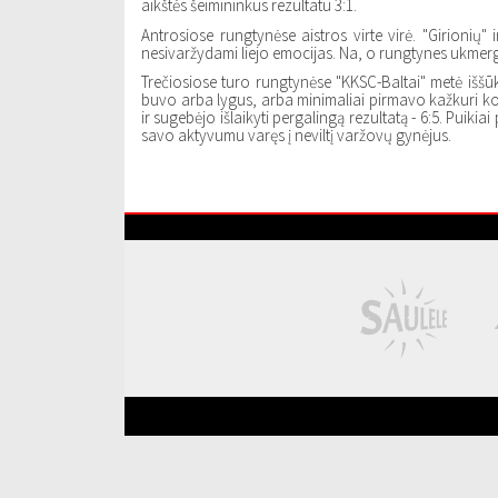
aikštės šeimininkus rezultatu 3:1.
Antrosiose rungtynėse aistros virte virė. "Girionių" 
nesivaržydami liejo emocijas. Na, o rungtynes ukmergiš
Trečiosiose turo rungtynėse "KKSC-Baltai" metė iššūkį
buvo arba lygus, arba minimaliai pirmavo kažkuri ko
ir sugebėjo išlaikyti pergalingą rezultatą - 6:5. Puiki
savo aktyvumu varęs į neviltį varžovų gynėjus.