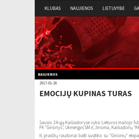
KLUBAS
NAUJIENOS
LIETUVYBĖ
GA
NAUJIENOS
2017-01-26
EMOCIJŲ KUPINAS TURAS
Sausio 24-ąją Kaišiadoryse vyko Lietuvos mažojo fu
FK "Girionys", Ukmergės SM ir, žinoma, Kaišiadorių "KK
Iš pradžių raudonai balti susitiko su "Girionių" eki