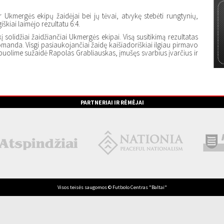
ir Ukmergės ekipų žaidėjai bei jų tėvai, atvykę stebėti rungtynių,
kiai laimėjo rezultatu 6:4.
 solidžiai žaidžiančiai Ukmergės ekipai. Visą susitikimą rezultatas
manda. Visgi pasiaukojančiai žaidę kaišiadoriškiai ilgiau pirmavo
ai puolime sužaidė Rapolas Grabliauskas, įmušęs svarbius įvarčius ir
PARTNERIAI IR RĖMĖJAI
Visos teisės saugomos © Futbolo Centras "Baltai"