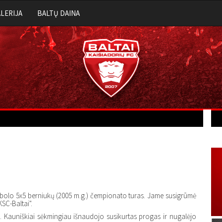
LERIJA
BALTŲ DAINA
tbolo 5x5 berniukų (2005 m.g.) čempionato turas. Jame susigrūmė
SC-Baltai".
pa. Kauniškiai sėkmingiau išnaudojo susikurtas progas ir nugalėjo